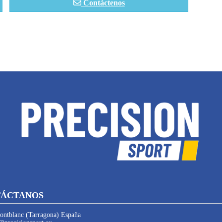
Contáctenos
ÁCTANOS
ntblanc (Tarragona) España