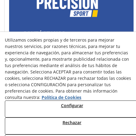
CONTÁCTANOS
Utilizamos cookies propias y de terceros para mejorar
43400 Montblanc (Tarragona) España
nuestros servicios, por razones técnicas, para mejorar tu
spain@precisionsport.eu
experiencia de navegación, para almacenar tus preferencias
y, opcionalmente, para mostrarte publicidad relacionada con
tus preferencias mediante el análisis de tus hábitos de
navegación. Selecciona ACEPTAR para consentir todas las
cookies, selecciona RECHAZAR para rechazar todas las cookies
o selecciona CONFIGURACIÓN para personalizar tus
Aviso Legal
Política de Cookies
preferencias de cookies. Para obtener más información
Política de Privacidad
consulta nuestra:
Política de Cookies
Configurar
Condiciones de Compra
Condiciones de Uso y Acceso
Rechazar