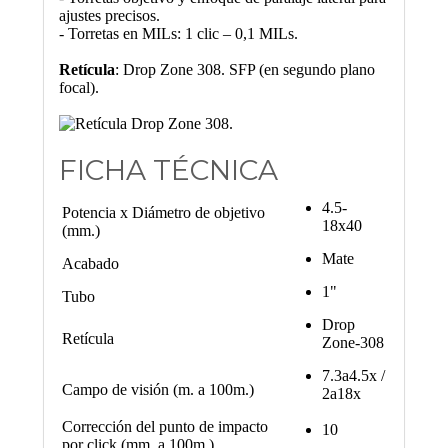
ajustes precisos.
- Torretas en MILs: 1 clic – 0,1 MILs.
Retícula
: Drop Zone 308. SFP (en segundo plano
focal).
FICHA TÉCNICA
4.5-
Potencia x Diámetro de objetivo
18x40
(mm.)
Mate
Acabado
1"
Tubo
Drop
Retícula
Zone-308
7.3a4.5x /
Campo de visión (m. a 100m.)
2a18x
Corrección del punto de impacto
10
por click (mm. a 100m.)