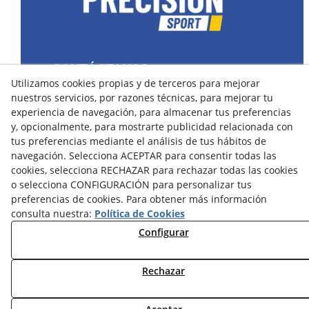
CONTÁCTANOS
Utilizamos cookies propias y de terceros para mejorar
43400 Montblanc (Tarragona) España
nuestros servicios, por razones técnicas, para mejorar tu
spain@precisionsport.eu
experiencia de navegación, para almacenar tus preferencias
y, opcionalmente, para mostrarte publicidad relacionada con
tus preferencias mediante el análisis de tus hábitos de
navegación. Selecciona ACEPTAR para consentir todas las
cookies, selecciona RECHAZAR para rechazar todas las cookies
o selecciona CONFIGURACIÓN para personalizar tus
Aviso Legal
Política de Cookies
preferencias de cookies. Para obtener más información
Política de Privacidad
consulta nuestra:
Política de Cookies
Configurar
Condiciones de Compra
Condiciones de Uso y Acceso
Rechazar
© 08/2026 Precision Sport - Todos los derechos reservados.