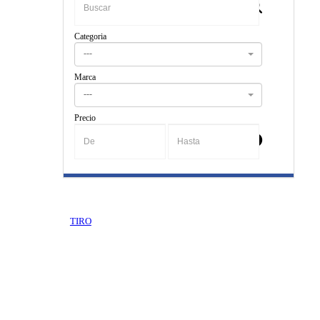
Categoria
---
Marca
---
Precio
-
TIRO