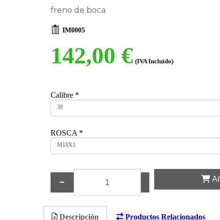
freno de boca
IM0005
142,00 €
(IVA Incluido)
Calibre
*
30
ROSCA
*
M18X1
Añ
−
+
Descripción
Productos Relacionados