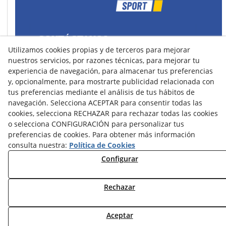
CONTÁCTANOS
Utilizamos cookies propias y de terceros para mejorar
43400 Montblanc (Tarragona) España
nuestros servicios, por razones técnicas, para mejorar tu
spain@precisionsport.eu
experiencia de navegación, para almacenar tus preferencias
y, opcionalmente, para mostrarte publicidad relacionada con
tus preferencias mediante el análisis de tus hábitos de
navegación. Selecciona ACEPTAR para consentir todas las
cookies, selecciona RECHAZAR para rechazar todas las cookies
o selecciona CONFIGURACIÓN para personalizar tus
Aviso Legal
Política de Cookies
preferencias de cookies. Para obtener más información
Política de Privacidad
consulta nuestra:
Política de Cookies
Configurar
Condiciones de Compra
Condiciones de Uso y Acceso
Rechazar
Aceptar
© 08/2026 Precision Sport - Todos los derechos reservados.