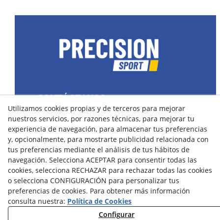
CONTÁCTANOS
Utilizamos cookies propias y de terceros para mejorar
43400 Montblanc (Tarragona) España
nuestros servicios, por razones técnicas, para mejorar tu
spain@precisionsport.eu
experiencia de navegación, para almacenar tus preferencias
y, opcionalmente, para mostrarte publicidad relacionada con
tus preferencias mediante el análisis de tus hábitos de
navegación. Selecciona ACEPTAR para consentir todas las
cookies, selecciona RECHAZAR para rechazar todas las cookies
o selecciona CONFIGURACIÓN para personalizar tus
Aviso Legal
Política de Cookies
preferencias de cookies. Para obtener más información
Política de Privacidad
consulta nuestra:
Política de Cookies
Configurar
Condiciones de Compra