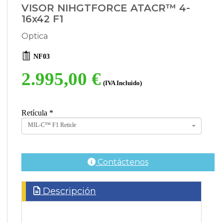
VISOR NIHGTFORCE ATACR™ 4-
16x42 F1
Optica
NF03
2.995,00 €
(IVA Incluido)
Retícula
*
MIL-C™ F1 Reticle
Contáctenos
Descripción