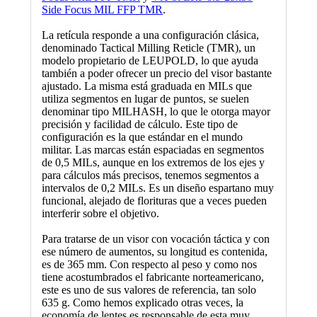
Side Focus MIL FFP TMR
.
La retícula responde a una configuración clásica,
denominado Tactical Milling Reticle (TMR), un
modelo propietario de LEUPOLD, lo que ayuda
también a poder ofrecer un precio del visor bastante
ajustado. La misma está graduada en MILs que
utiliza segmentos en lugar de puntos, se suelen
denominar tipo MILHASH, lo que le otorga mayor
precisión y facilidad de cálculo. Este tipo de
configuración es la que estándar en el mundo
militar. Las marcas están espaciadas en segmentos
de 0,5 MILs, aunque en los extremos de los ejes y
para cálculos más precisos, tenemos segmentos a
intervalos de 0,2 MILs. Es un diseño espartano muy
funcional, alejado de florituras que a veces pueden
interferir sobre el objetivo.
Para tratarse de un visor con vocación táctica y con
ese número de aumentos, su longitud es contenida,
es de 365 mm. Con respecto al peso y como nos
tiene acostumbrados el fabricante norteamericano,
este es uno de sus valores de referencia, tan solo
635 g. Como hemos explicado otras veces, la
economía de lentes es responsable de esta muy