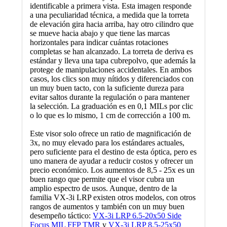
identificable a primera vista. Esta imagen responde
a una peculiaridad técnica, a medida que la torreta
de elevación gira hacia arriba, hay otro cilindro que
se mueve hacia abajo y que tiene las marcas
horizontales para indicar cuántas rotaciones
completas se han alcanzado. La torreta de deriva es
estándar y lleva una tapa cubrepolvo, que además la
protege de manipulaciones accidentales. En ambos
casos, los clics son muy nítidos y diferenciados con
un muy buen tacto, con la suficiente dureza para
evitar saltos durante la regulación o para mantener
la selección. La graduación es en 0,1 MILs por clic
o lo que es lo mismo, 1 cm de corrección a 100 m.
Este visor solo ofrece un ratio de magnificación de
3x, no muy elevado para los estándares actuales,
pero suficiente para el destino de esta óptica, pero es
uno manera de ayudar a reducir costos y ofrecer un
precio económico. Los aumentos de 8,5 - 25x es un
buen rango que permite que el visor cubra un
amplio espectro de usos. Aunque, dentro de la
familia VX-3i LRP existen otros modelos, con otros
rangos de aumentos y también con un muy buen
desempeño táctico:
VX-3i LRP 6.5-20x50 Side
Focus MIL FFP TMR
y
VX-3i LRP 8.5-25x50