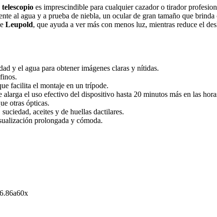
telescopio
es imprescindible para cualquier cazador o tirador profesio
tente al agua y a prueba de niebla, un ocular de gran tamaño que brind
e
Leupold
, que ayuda a ver más con menos luz, mientras reduce el de
ad y el agua para obtener imágenes claras y nítidas.
finos.
ue facilita el montaje en un trípode.
alarga el uso efectivo del dispositivo hasta 20 minutos más en las hora
ue otras ópticas.
suciedad, aceites y de huellas dactilares.
visualización prolongada y cómoda.
16.86a60x