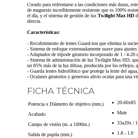
Creado para enfrentarse a las condiciones más duras, este
de magnesio increíblemente resistente que es 100% resis
el día, y el sistema de gestión de luz
Twilight Max HD
d
directa.
Características:
- Recubrimiento de lentes Guard-ion que elimina la sucied
- Sistema de enfoque extremadamente suave para ajustes 
- Adaptador de trípode giratorio incorporado de 1 / 4-20 q
- Sistema de administración de luz Twilight Max HD, que 
un 85% más de la luz difusa, producida por los reflejos, q
- Guarda lentes hidrofóbico que protege la lente del agua, 
- Oculares giratorios y generoso alivio ocular para una 
FICHA TÉCNICA
20-60x85
Potencia x Diámetro de objetivo (mm.)
Mate
Acabado
33a20x / 
Campo de visión (m. a 1000m.)
1.8 - 1.0
Salida de pupila (mm.)