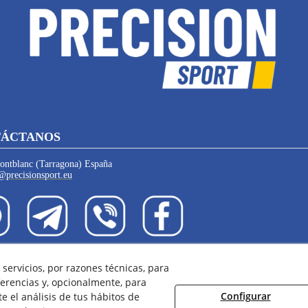
ÁCTANOS
ntblanc (Tarragona) España
@precisionsport.eu
servicios, por razones técnicas, para
 de Cookies
Política de Privacidad
Condiciones de Compra
Con
erencias y, opcionalmente, para
Configurar
 el análisis de tus hábitos de