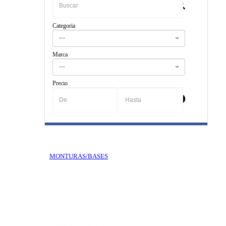
Categoria
---
Marca
---
Precio
-
MONTURAS/BASES