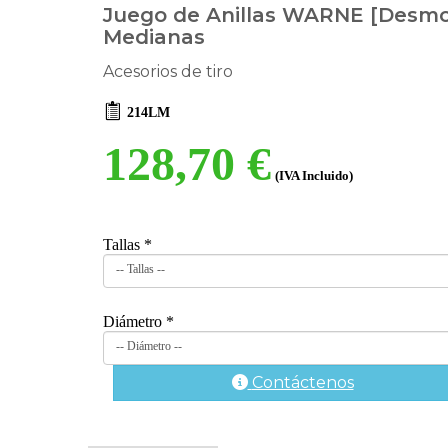
Juego de Anillas WARNE [Desmo
Medianas
Acesorios de tiro
214LM
128,70 €
(IVA Incluido)
Tallas
*
-- Tallas --
Diámetro
*
-- Diámetro --
Contáctenos