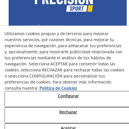
CONTÁCTANOS
Utilizamos cookies propias y de terceros para mejorar
43400 Montblanc (Tarragona) España
nuestros servicios, por razones técnicas, para mejorar tu
spain@precisionsport.eu
experiencia de navegación, para almacenar tus preferencias
y, opcionalmente, para mostrarte publicidad relacionada con
tus preferencias mediante el análisis de tus hábitos de
navegación. Selecciona ACEPTAR para consentir todas las
cookies, selecciona RECHAZAR para rechazar todas las cookies
o selecciona CONFIGURACIÓN para personalizar tus
Aviso Legal
Política de Cookies
preferencias de cookies. Para obtener más información
Política de Privacidad
consulta nuestra:
Política de Cookies
Configurar
Condiciones de Compra
Condiciones de Uso y Acceso
Rechazar
Aceptar
© 08/2026 Precision Sport - Todos los derechos reservados.