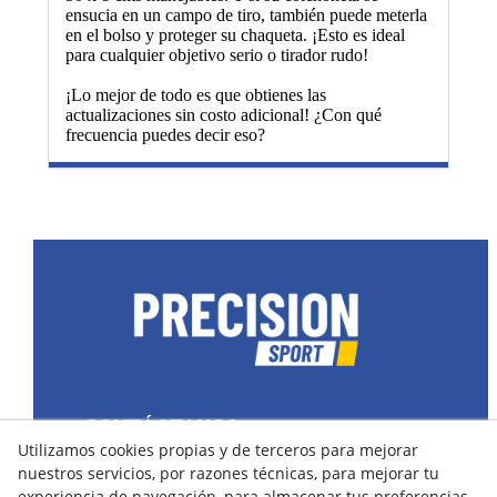
ensucia en un campo de tiro, también puede meterla
en el bolso y proteger su chaqueta. ¡Esto es ideal
para cualquier objetivo serio o tirador rudo!
¡Lo mejor de todo es que obtienes las
actualizaciones sin costo adicional! ¿Con qué
frecuencia puedes decir eso?
CONTÁCTANOS
Utilizamos cookies propias y de terceros para mejorar
43400 Montblanc (Tarragona) España
nuestros servicios, por razones técnicas, para mejorar tu
spain@precisionsport.eu
experiencia de navegación, para almacenar tus preferencias