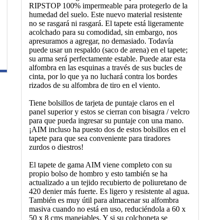
RIPSTOP 100% impermeable para protegerlo de la
humedad del suelo. Este nuevo material resistente
no se rasgará ni rasgará. El tapete está ligeramente
acolchado para su comodidad, sin embargo, nos
apresuramos a agregar, no demasiado. Todavía
puede usar un respaldo (saco de arena) en el tapete;
su arma será perfectamente estable. Puede atar esta
alfombra en las esquinas a través de sus bucles de
cinta, por lo que ya no luchará contra los bordes
rizados de su alfombra de tiro en el viento.
Tiene bolsillos de tarjeta de puntaje claros en el
panel superior y estos se cierran con bisagra / velcro
para que pueda ingresar su puntaje con una mano.
¡AIM incluso ha puesto dos de estos bolsillos en el
tapete para que sea conveniente para tiradores
zurdos o diestros!
El tapete de gama AIM viene completo con su
propio bolso de hombro y esto también se ha
actualizado a un tejido recubierto de poliuretano de
420 denier más fuerte. Es ligero y resistente al agua.
También es muy útil para almacenar su alfombra
masiva cuando no está en uso, reduciéndola a 60 x
50 x 8 cms manejables. Y si su colchoneta se