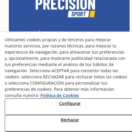
CONTÁCTANOS
Utilizamos cookies propias y de terceros para mejorar
43400 Montblanc (Tarragona) España
nuestros servicios, por razones técnicas, para mejorar tu
spain@precisionsport.eu
experiencia de navegación, para almacenar tus preferencias
y, opcionalmente, para mostrarte publicidad relacionada con
tus preferencias mediante el análisis de tus hábitos de
navegación. Selecciona ACEPTAR para consentir todas las
cookies, selecciona RECHAZAR para rechazar todas las cookies
o selecciona CONFIGURACIÓN para personalizar tus
Aviso Legal
Política de Cookies
preferencias de cookies. Para obtener más información
Política de Privacidad
consulta nuestra:
Política de Cookies
Configurar
Condiciones de Compra
Condiciones de Uso y Acceso
Rechazar