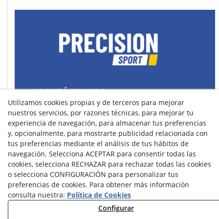
CONTÁCTANOS
Utilizamos cookies propias y de terceros para mejorar
43400 Montblanc (Tarragona) España
nuestros servicios, por razones técnicas, para mejorar tu
spain@precisionsport.eu
experiencia de navegación, para almacenar tus preferencias
y, opcionalmente, para mostrarte publicidad relacionada con
tus preferencias mediante el análisis de tus hábitos de
navegación. Selecciona ACEPTAR para consentir todas las
cookies, selecciona RECHAZAR para rechazar todas las cookies
o selecciona CONFIGURACIÓN para personalizar tus
Aviso Legal
Política de Cookies
preferencias de cookies. Para obtener más información
Política de Privacidad
consulta nuestra:
Política de Cookies
Configurar
Condiciones de Compra