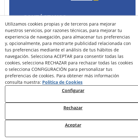
CONTÁCTANOS
Utilizamos cookies propias y de terceros para mejorar
43400 Montblanc (Tarragona) España
nuestros servicios, por razones técnicas, para mejorar tu
spain@precisionsport.eu
experiencia de navegación, para almacenar tus preferencias
y, opcionalmente, para mostrarte publicidad relacionada con
tus preferencias mediante el análisis de tus hábitos de
navegación. Selecciona ACEPTAR para consentir todas las
cookies, selecciona RECHAZAR para rechazar todas las cookies
o selecciona CONFIGURACIÓN para personalizar tus
Aviso Legal
Política de Cookies
preferencias de cookies. Para obtener más información
Política de Privacidad
consulta nuestra:
Política de Cookies
Configurar
Condiciones de Compra
Condiciones de Uso y Acceso
Rechazar
Aceptar
© 08/2026 Precision Sport - Todos los derechos reservados.