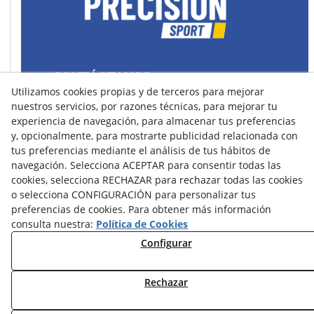
CONTÁCTANOS
Utilizamos cookies propias y de terceros para mejorar
43400 Montblanc (Tarragona) España
nuestros servicios, por razones técnicas, para mejorar tu
spain@precisionsport.eu
experiencia de navegación, para almacenar tus preferencias
y, opcionalmente, para mostrarte publicidad relacionada con
tus preferencias mediante el análisis de tus hábitos de
navegación. Selecciona ACEPTAR para consentir todas las
cookies, selecciona RECHAZAR para rechazar todas las cookies
o selecciona CONFIGURACIÓN para personalizar tus
Aviso Legal
Política de Cookies
preferencias de cookies. Para obtener más información
Política de Privacidad
consulta nuestra:
Política de Cookies
Configurar
Condiciones de Compra
Condiciones de Uso y Acceso
Rechazar