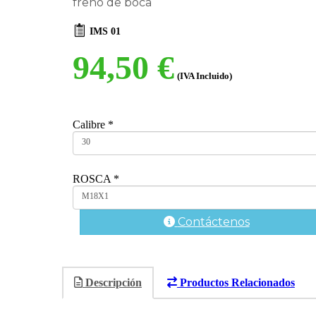
freno de boca
IMS 01
94,50 €
(IVA Incluido)
Calibre
*
30
ROSCA
*
M18X1
Contáctenos
Descripción
Productos Relacionados