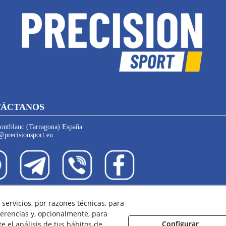
ÁCTANOS
ntblanc (Tarragona) España
@precisionsport.eu
servicios, por razones técnicas, para
 de Cookies
Política de Privacidad
Condiciones de Compra
Con
erencias y, opcionalmente, para
Configurar
 el análisis de tus hábitos de