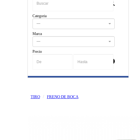
Categoria
---
Marca
---
Precio
-
TIRO
FRENO DE BOCA