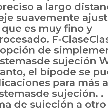
reciso a largo distan
eje suavemente ajust
, que es muy fino y
ocesado. F-ClaseClas
a opción de simpleme
sistemasde sujeción
o tanto, el bípode se p
plicaciones para más 
istemasde sujeción. .
ma de sujeción a otr