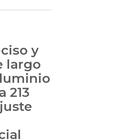
ciso y
e largo
aluminio
a 213
juste
cial