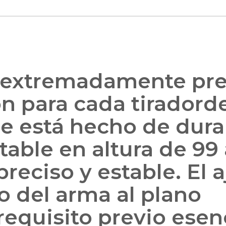
1 extremadamente pre
ón para cada tiradord
de está hecho de dur
table en altura de 99 
eciso y estable. El a
o del arma al plano
requisito previo esen