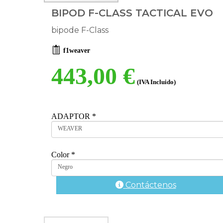
BIPOD F-CLASS TACTICAL EVO
bipode F-Class
f1weaver
443,00 €
(IVA Incluido)
ADAPTOR
*
WEAVER
Color
*
Negro
Contáctenos