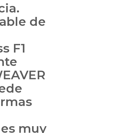
cia.
able de
s F1
nte
 WEAVER
uede
armas
o es muy