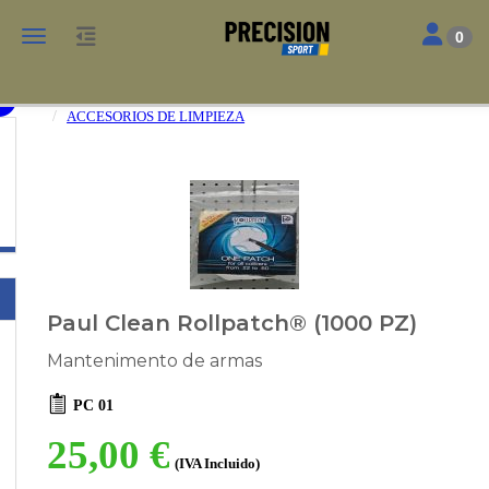
Toggle nav
Toggle navigation
0
MANTENIMIENTO ARMAS
ACCESORIOS DE LIMPIEZA
Paul Clean Rollpatch® (1000 PZ)
Mantenimento de armas
PC 01
25,00 €
(IVA Incluido)