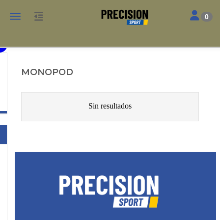
Toggle nav
Toggle navigation
0
TIRO
MONOPOD
Sin resultados