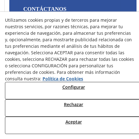
CONTÁCTANOS
Utilizamos cookies propias y de terceros para mejorar
43400 Montblanc (Tarragona) España
nuestros servicios, por razones técnicas, para mejorar tu
spain@precisionsport.eu
experiencia de navegación, para almacenar tus preferencias
y, opcionalmente, para mostrarte publicidad relacionada con
tus preferencias mediante el análisis de tus hábitos de
navegación. Selecciona ACEPTAR para consentir todas las
cookies, selecciona RECHAZAR para rechazar todas las cookies
Aviso Legal
Política de Cookies
o selecciona CONFIGURACIÓN para personalizar tus
preferencias de cookies. Para obtener más información
Política de Privacidad
consulta nuestra:
Política de Cookies
Condiciones de Compra
Configurar
Condiciones de Uso y Acceso
Rechazar
© 08/2026 Precision Sport - Todos los derechos reservados.
Aceptar